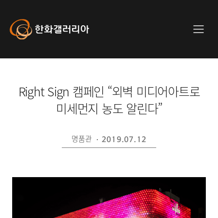
사
이
트
Hanwha
메
전
Galleria
뉴
체
메
뉴
Right Sign 캠페인 “외벽 미디어아트로
미세먼지 농도 알린다”
명품관
2019.07.12