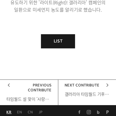
유도하기 위한 '라이트(Right)! 갤러리아' 캠페인의
일환으로 미세먼지 농도를 알리기로 했습니다.
게
시
물
이
게
시
LIST
목
물
록
이
동
PREVIOUS
NEXT CONTRIBUTE
CONTRIBUTE
[다음 게시물]
갤러리아 타임월드 기후변화 주간 녹색제품 프로모션(4월 19일~25일)
[이전 게시물]
타임월드 설 맞이 '사랑나눔 '(2월 5일)
페
인
블
포
KR
EN
CN
JP