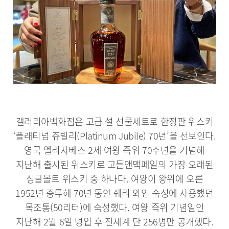
갤러리아백화점은 고급 설 선물세트로 한정판 위스키
‘플래티넘 쥬빌리(Platinum Jubile) 70년’을 선보인다.
영국 엘리자베스 2세 여왕 즉위 70주년을 기념해
지난해 출시된 위스키로 고든앤맥페일의 가장 오래된
싱글몰트 위스키 중 하나다. 여왕이 왕위에 오른
1952년 증류해 70년 동안 쉐리 와인 숙성에 사용했던
목조통(50리터)에 숙성했다. 여왕 즉위 기념일인
지난해 2월 6일 병입 후 전세계 단 256병만 공개했다.