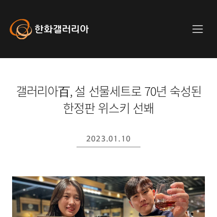
사
이
트
Hanwha
메
전
Galleria
뉴
체
메
뉴
갤러리아百, 설 선물세트로 70년 숙성된
한정판 위스키 선봬
2023.01.10