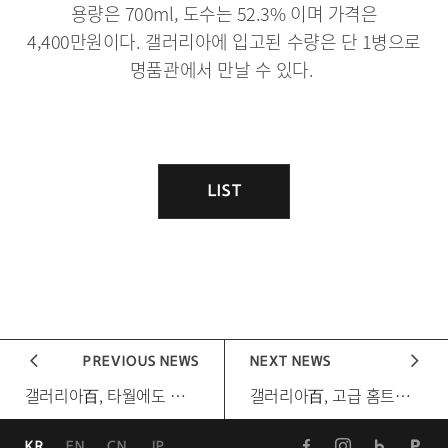
용량은 700ml, 도수는 52.3% 이며 가격은
4,400만원이다. 갤러리아에 입고된 수량은 단 1병으로
명품관에서 만날 수 있다.
게
시
LIST
목
물
록
이
동
PREVIOUS NEWS
NEXT NEWS
[다음 게시물]
갤러리아百, 타월에도 브랜드가 있다
[다음 게시물]
갤러리아百, 고급 홈트레이닝 용품 설 선물세트로 출시
페
인
블
포
KR
EN
CN
JP