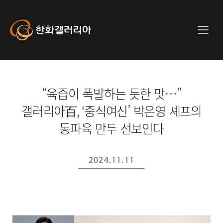
사
이
트
Hanwha
메
전
Galleria
뉴
체
메
뉴
“육즙이 폭발하는 듯한 맛…”
갤러리아百, ‘중식여신’ 박은영 셰프의
동파육 만두 선보인다
2024.11.11