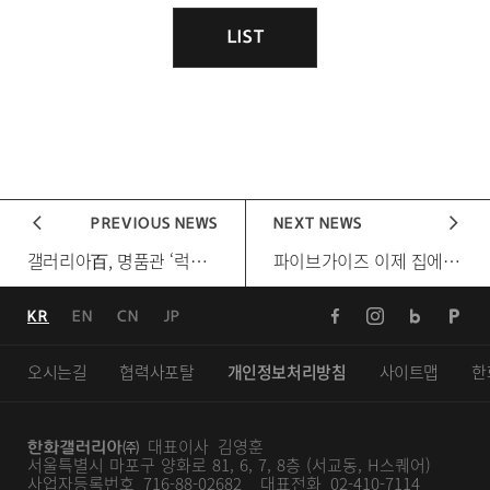
게
시
LIST
목
물
록
이
동
PREVIOUS NEWS
NEXT NEWS
[다음 게시물]
갤러리아百, 명품관 ‘럭셔리 공간’ 강화 명실상부 ‘대표 하이엔드 백화점’으로…
[다음 게시물]
파이브가이즈 이제 집에서도 즐긴다 국내 첫 배달 서비스 시작… 고객 편의 확대
페
인
블
포
KR
EN
CN
JP
이
스
로
스
스
타
그
트
오시는길
협력사포탈
개인정보처리방침
사이트맵
한
북
그
램
대표이사 김영훈
서울특별시 마포구 양화로 81, 6, 7, 8층 (서교동, H스퀘어)
사업자등록번호 716-88-02682
대표전화 02-410-7114