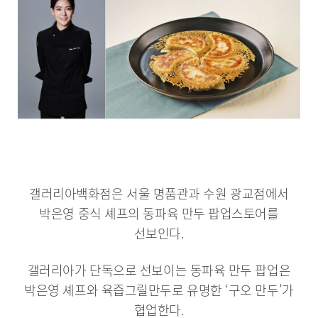
갤러리아백화점은 서울 명품관과 수원 광교점에서
박은영 중식 셰프의 동파육 만두 팝업스토어를
선보인다.
갤러리아가 단독으로 선보이는 동파육 만두 팝업은
박은영 셰프와 육즙그릴만두로 유명한 ‘구오 만두’가
협업한다.