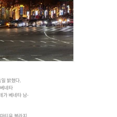
일 밝혔다.
 베네타
테가 베네타 남∙
‘마티유 블라지