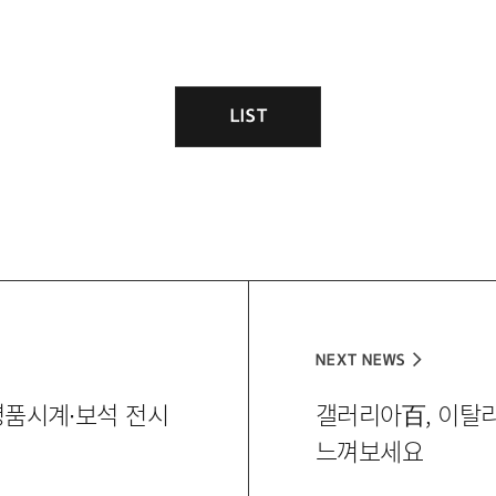
LIST
목
록
NEXT NEWS
명품시계∙보석 전시
[
갤러리아百, 이탈
다
느껴보세요
음