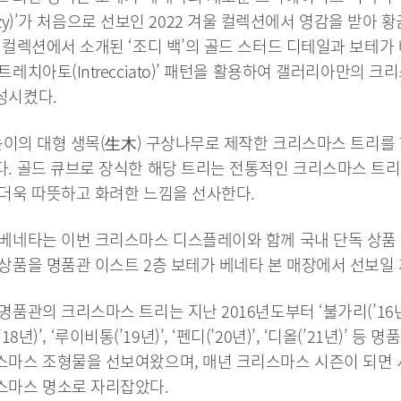
 Blazy)’가 처음으로 선보인 2022 겨울 컬렉션에서 영감을 받아
 컬렉션에서 소개된 ‘조디 백’의 골드 스터드 디테일과 보테가
트레치아토(Intrecciato)’ 패턴을 활용하여 갤러리아만의 크
성시켰다.
 높이의 대형 생목(生木) 구상나무로 제작한 크리스마스 트리를
. 골드 큐브로 장식한 해당 트리는 전통적인 크리스마스 트
더욱 따뜻하고 화려한 느낌을 선사한다.
베네타는 이번 크리스마스 디스플레이와 함께 국내 단독 상품
상품을 명품관 이스트 2층 보테가 베네타 본 매장에서 선보일
명품관의 크리스마스 트리는 지난 2016년도부터 ‘불가리(’16년)
넬(’18년)’, ‘루이비통(’19년)’, ‘펜디(’20년)’, ‘디올(’21년)’ 등
스마스 조형물을 선보여왔으며, 매년 크리스마스 시즌이 되면
스마스 명소로 자리잡았다.