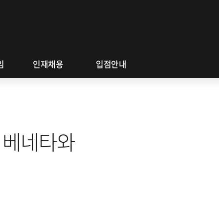
a
동
채용 공고
협력회사 금융지원
a
임
인재채용
입점안내
 베네타와