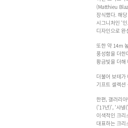
(Matthieu
장식했다. 해당
시그니처인 ‘인
디자인으로 완
또한 약 14m
풍성함을 더한다
황금빛을 더해 
더불어 보테가 
기프트 셀렉션 
한편, 갤러리아
(’17년)’, ‘샤
이색적인 크리
대표하는 크리