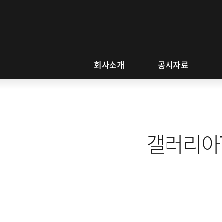
사
이
회사소개
공시자료
트
메
뉴
갤러리아