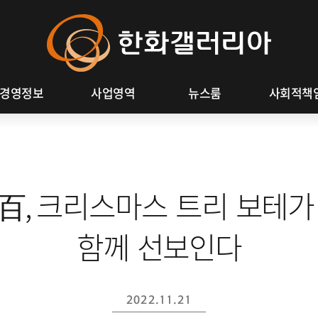
Hanwh
주식정보
사회공헌 활
Galleri
ESG 정보
제보하기
경영정보
사업영역
뉴스룸
사회적책
百, 크리스마스 트리 보테가
함께 선보인다
2022.11.21