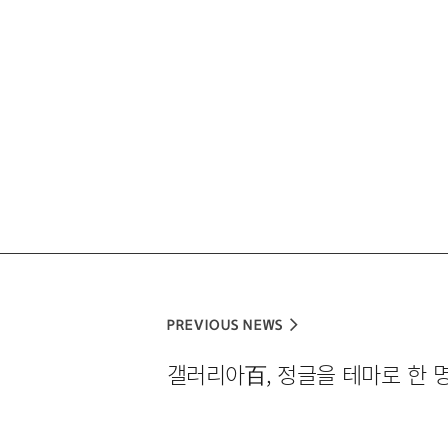
게
시
물
이
동
PREVIOUS NEWS
[
갤러리아百, 정글을 테마로 한 
다
음