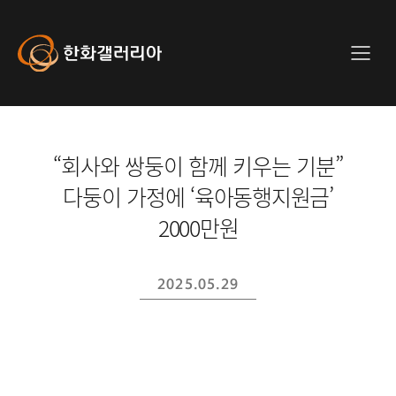
사
이
트
Hanwha
메
전
Galleria
뉴
체
메
뉴
“회사와 쌍둥이 함께 키우는 기분”
다둥이 가정에 ‘육아동행지원금’
2000만원
2025.05.29