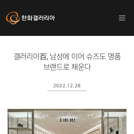
사
이
트
Hanwha
메
전
Galleria
뉴
체
메
뉴
갤러리아百, 남성에 이어 슈즈도 명품
브랜드로 채운다
2022.12.28