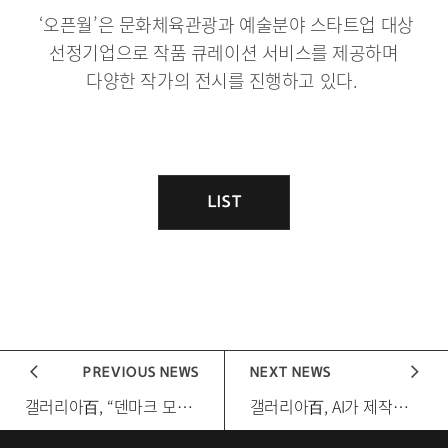
‘오픈월’은 문화체육관광과 예술분야 스타트업 대상
선정기업으로 작품 큐레이션 서비스를 제공하며
다양한 작가의 전시를 진행하고 있다.
게
시
LIST
목
물
록
이
동
PREVIOUS NEWS
NEXT NEWS
[다음 게시물]
갤러리아百, “덴마크 모듈 가구로 집꾸미기 하세요!”
[다음 게시물]
갤러리아百, AI가 제작한 고메이494 CM송 가사를 맞춰보세요