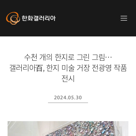
사
이
트
Hanwha
메
전
Galleria
뉴
체
메
뉴
수천 개의 한지로 그린 그림…
갤러리아百, 한지 미술 거장 전광영 작품
전시
2024.05.30