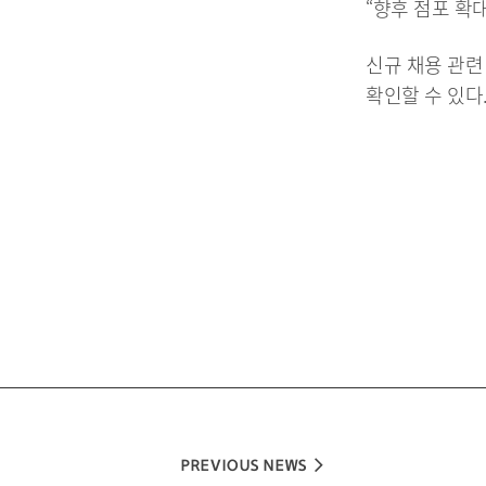
“향후 점포 확
신규 채용 관련
확인할 수 있다
게
시
물
이
동
PREVIOUS NEWS