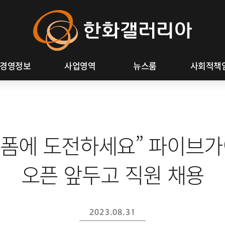
Hanwh
주식정보
사회공헌 활
Galleri
ESG 정보
제보하기
경영정보
사업영역
뉴스룸
사회적책
니폼에 도전하세요” 파이브가
오픈 앞두고 직원 채용
2023.08.31