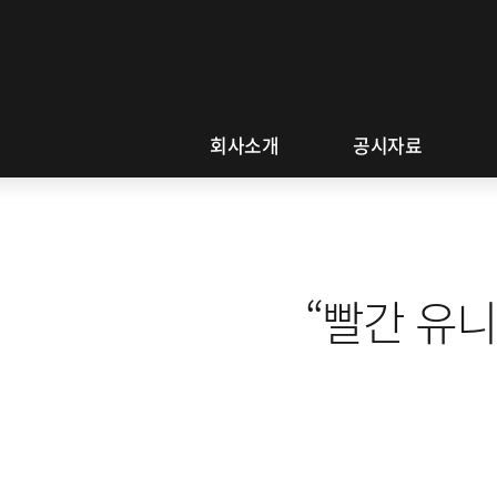
사
이
회사소개
공시자료
트
메
뉴
“빨간 유