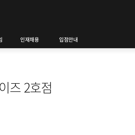
a
동
채용 공고
협력회사 금융지원
a
임
인재채용
입점안내
이즈 2호점