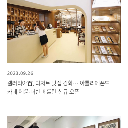
2023.09.26
갤러리아百, 디저트 맛집 강화… 아틀리에폰드
카페∙에움∙더반 베를린 신규 오픈