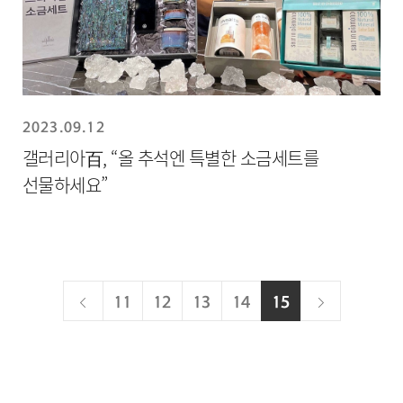
2023.09.12
갤러리아百, “올 추석엔 특별한 소금세트를
선물하세요”
현
이
다
11
12
13
14
15
재
전
음
페
이
지