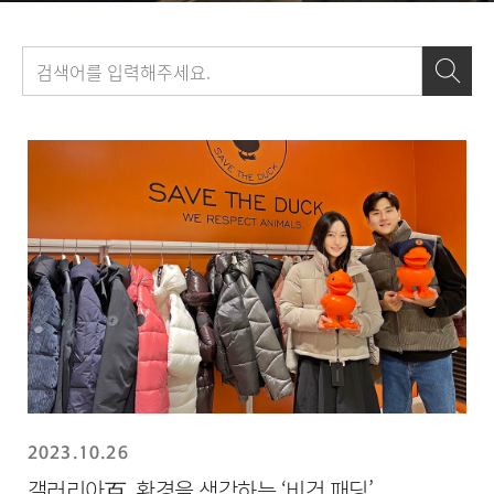
보
도
자
료
목
록
2023.10.26
갤러리아百, 환경을 생각하는 ‘비건 패딩’