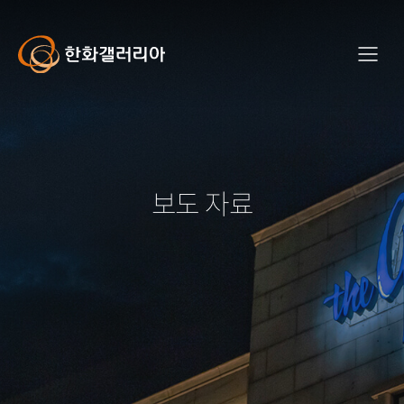
사
이
트
Hanwha
메
전
Galleria
뉴
체
메
뉴
보도 자료