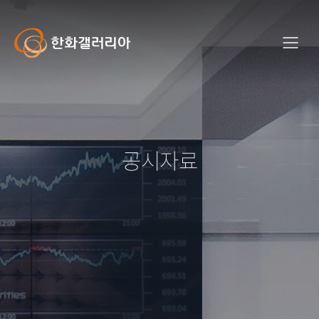
사
이
트
Hanwha
메
전
Galleria
뉴
체
메
뉴
공시자료