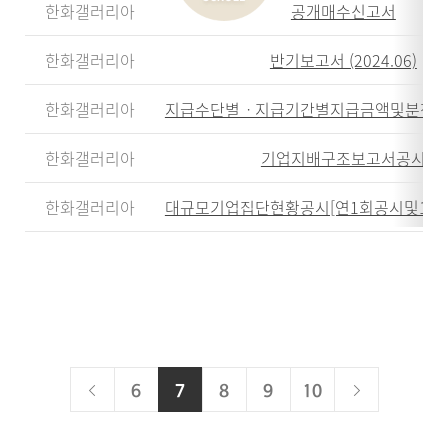
한화갤러리아
공개매수신고서
한화갤러리아
반기보고서 (2024.06)
한화갤러리아
지급수단별ㆍ지급기간별지급금액및분쟁
한화갤러리아
기업지배구조보고서공시
한화갤러리아
대규모기업집단현황공시[연1회공시및1/4분
현
이
다
6
7
8
9
10
재
전
음
페