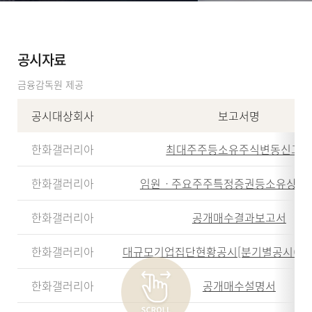
공시자료
금융감독원 제공
공시대상회사
보고서명
한화갤러리아
최대주주등소유주식변동신고
한화갤러리아
임원ㆍ주요주주특정증권등소유상황
한화갤러리아
공개매수결과보고서
한화갤러리아
대규모기업집단현황공시[분기별공시(개별
한화갤러리아
공개매수설명서